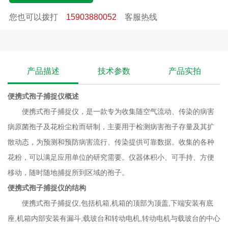
玻台和转动电机,转动电机与载玻台的中心连接,机箱的侧壁上设有
您也可以拨打
15903880052
客服热线
对称的两个开关门,开关门设置在载玻台所处圆周平面的上方,机箱
的侧壁上设有控制蓄电池的开关和充电口。便携式孢子捕捉仪
应用领域便携式孢子捕捉器主要用于农业、林业等病害
监测。便携式孢子捕捉仪产品特点便携式孢子捕捉器体积
产品描述
技术参数
产品实拍
小、可手持、方便移动，随时随地监测所到
区域的孢子。便携式孢子捕捉仪在运输和使用时要注意这
便携式孢子捕捉仪
概述
些事项1、 运输不可在产品包装箱上攀爬、站立或放置
便携式孢子捕捉仪，是一款专为收集随空气流动、传染的病害
重物；2、严禁碰撞、倒置；3、
病原菌孢子及花粉尘粒而研制，主要用于检测病害孢子存量及其扩
开箱检查打开包装后请确认是否是您所购买的产品；
散动态，为预测和预防病害流行、传染提供可靠数据。收集的各种
4、检查孢子捕捉仪在运输途中是否有损坏；5、
花粉，可以满足应用单位的研究需要。仪器体积小、可手持、方便
对照清单确认各部件是否齐全，有无损坏。
移动，随时随地捕捉所到区域的孢子。
便携式孢子捕捉仪
的结构
便携式孢子捕捉仪
,包括机箱,机箱的顶部为顶盖,下端安装有底
座,机箱内部安装有漏斗,载玻台和转动电机,转动电机与载玻台的中心