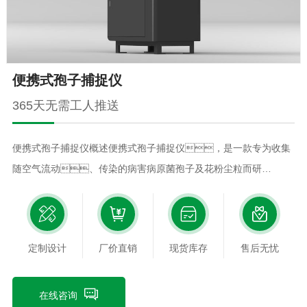
便携式孢子捕捉仪
365天无需工人推送
便携式孢子捕捉仪概述便携式孢子捕捉仪，是一款专为收集
随空气流动、传染的病害病原菌孢子及花粉尘粒而研
制，主要用于检测病害孢子存量及其扩散动态，为预测和
预防病害流行、传染提供可靠数据。收集的各种花
粉，可以满足应用单位的研究需要。仪器体
定制设计
厂价直销
现货库存
售后无忧
积小、可手持、方便移动，随时随地捕捉所
到区域的孢子。便携式孢子捕捉仪的结构便携式孢子捕捉仪,包
括机箱,机箱的顶部为顶盖,下端安装有底座,机箱内部安装有漏斗,载
在线咨询