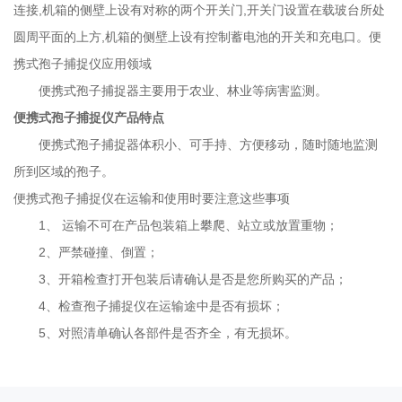
连接,机箱的侧壁上设有对称的两个开关门,开关门设置在载玻台所处
圆周平面的上方,机箱的侧壁上设有控制蓄电池的开关和充电口。
便
携式孢子捕捉仪
应用领域
便携式孢子捕捉器主要用于农业、林业等病害监测。
便携式孢子捕捉仪
产品特点
便携式孢子捕捉器体积小、可手持、方便移动，随时随地监测
所到区域的孢子。
便携式孢子捕捉仪
在运输和使用时要注意这些事项
1
、 运输不可在产品包装箱上攀爬、站立或放置重物；
2
、严禁碰撞、倒置；
3
、开箱检查打开包装后请确认是否是您所购买的产品；
4
、检查孢子捕捉仪在运输途中是否有损坏；
5
、对照清单确认各部件是否齐全，有无损坏。